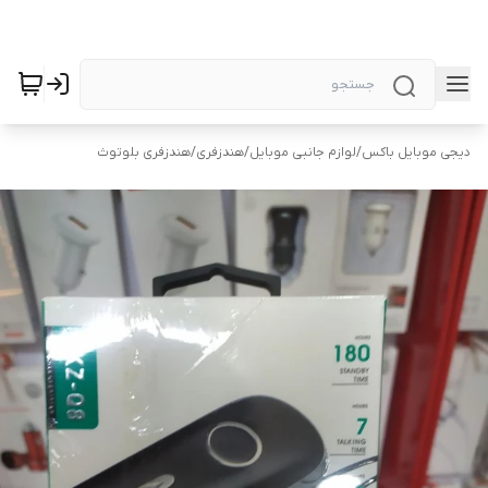
دیجی موبایل باکس
/
لوازم جانبی موبایل
/
هندزفری
/
هندزفری بلوتوث