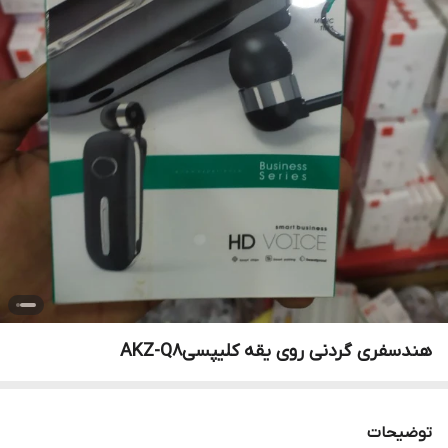
هندسفری گردنی روی یقه کلیپسیAKZ-Q8
توضیحات