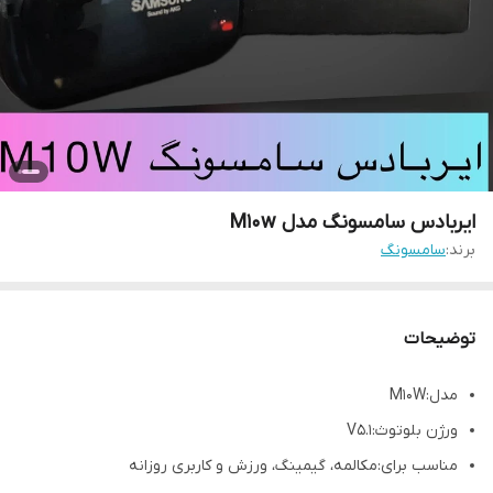
ایربادس سامسونگ مدل M10w
برند:
سامسونگ
توضیحات
مدل:M10W
ورژن بلوتوث:V5.1
مناسب برای:مکالمه، گیمینگ، ورزش و کاربری روزانه