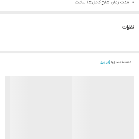
مدت زمان شارژ کامل:1.5 ساعت
نگهداری شارژ درحالت موسیقی و مکالمه :5 ساعت
نمایشگر LED:دارد
نظرات
دسته‌بندی
:
ایرپاد