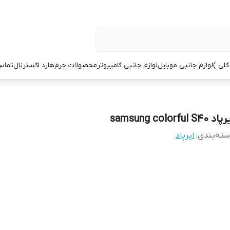
کلی )
لوازم جانبی موبایل
لوازم جانبی کامپیوتر
محصولات چرم
هارد اکسترنال
تماس 
د samsung colorful S40
ته‌بندی
:
ایرپاد