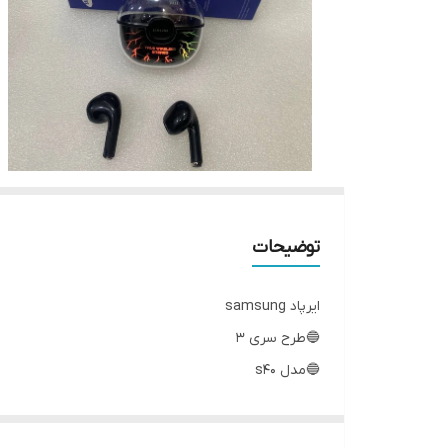
توضیحات
ایرپاد samsung
🔵طرح سری 3
🔵مدل s40
🔴دارای کیس تغییر رنگ
🔵کیفیت عالی