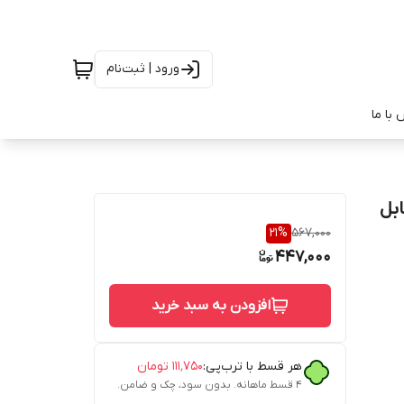
ورود | ثبت‌نام
با ما
بل
21
%
567,000
447,000
افزودن به سبد خرید
هر قسط با ترب‌پی:
۱۱۱٬۷۵۰
تومان
۴ قسط ماهانه. بدون سود، چک و ضامن.