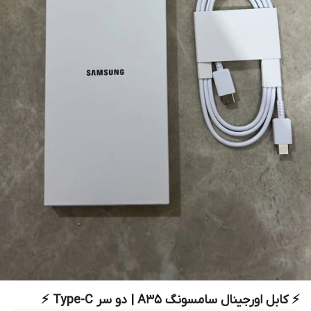
⚡️ کابل اورجینال سامسونگ A35 | دو سر Type-C ⚡️