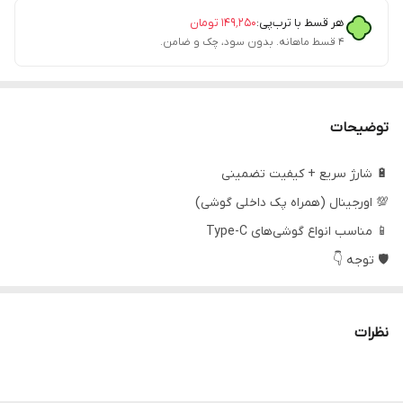
هر قسط با ترب‌پی:
۱۴۹٬۲۵۰
تومان
۴ قسط ماهانه. بدون سود، چک و ضامن.
توضیحات
🔋 شارژ سریع + کیفیت تضمینی
💯 اورجینال (همراه پک داخلی گوشی)
📱 مناسب انواع گوشی‌های Type-C
🛡 توجه 👇
این کابل‌ها داخل کارتن اصلی گوشی بودن و به‌صورت فله وارد بازار
شدن، به همین دلیل با قیمت مناسب‌تر و
ضمانت اورجینال
عرضه
نظرات
می‌شن ✅
✨ یه انتخاب مطمئن برای شارژ سریع و بدون دردسر