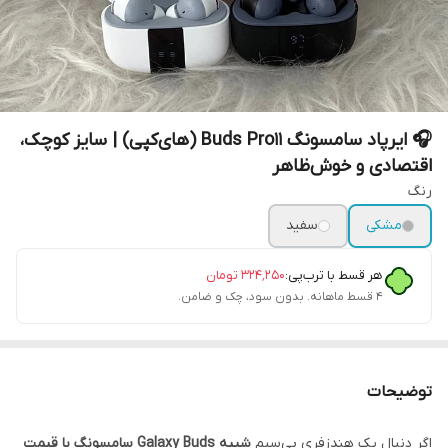
🎧 ایرپاد سامسونگ Buds Pro11 (های‌کپی) | سایز کوچک،
اقتصادی و خوش‌ظاهر
رنگ
مشکی
سفید
هر قسط با ترب‌پی:
۳۲۴٬۲۵۰
تومان
۴ قسط ماهانه. بدون سود، چک و ضامن.
توضیحات
اگر دنبال یک هندزفری بی‌سیم
شبیه Galaxy Buds سامسونگ با قیمت