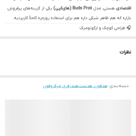
اقتصادی
هستی، مدل
Buds Pro11 (های‌کپی)
یکی از گزینه‌های پرفروش
بازاره که هم ظاهر شیکی داره هم برای استفاده روزمره کاملاً کاربردیه.
🎧 طراحی کوچک و ارگونومیک
این مدل با
سایز کوچک و سبک
طراحی شده و به‌خوبی داخل گوش قرار
می‌گیره.
نظرات
ظاهرش الهام‌گرفته از سری Galaxy Buds هست که توسط سامسونگ
به‌عنوان هدفون‌های بی‌سیم معرفی شده‌اند
🔊 کیفیت صدا مناسب استفاده روزمره
دسته‌بندی
:
هدفون، هدست،هندزفری میکروفون
صدای شفاف و بیس قابل قبول
مناسب موزیک، تماس و استفاده روزانه
عملکرد قابل قبول نسبت به قیمت
📌 توجه: نسخه‌های های‌کپی معمولاً کیفیتی پایین‌تر از مدل‌های
اورجینال دارند، اما برای استفاده معمولی گزینه مناسبی محسوب
می‌شوند.