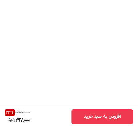
1,687,000
23
%
افزودن به سبد خرید
1,297,000