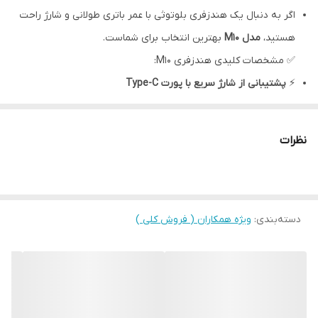
اگر به دنبال یک هندزفری بلوتوثی با عمر باتری طولانی و شارژ راحت
هستید،
مدل M10
بهترین انتخاب برای شماست.
✅ مشخصات کلیدی هندزفری M10:
⚡
پشتیبانی از شارژ سریع با پورت Type-C
🔊 کیفیت صدای عالی با بیس قوی و وضوح بالا
🔇 قابلیت حذف نویز برای مکالمه‌های شفاف
نظرات
📱 اتصال بی‌سیم پایدار با بلوتوث نسخه جدید
🎛️ کنترل لمسی برای مدیریت تماس، موسیقی و دستیار صوتی
طراحی ارگونومیک و راحت برای استفاده طولانی مدت
دسته‌بندی
:
ویژه همکاران ( فروش کلی )
چرا هندزفری بلوتوثی M10 را انتخاب کنیم؟
شارژ سریع و آسان با پورت تایپ سی
کیفیت صدای حرفه‌ای و اتصال پایدار
مناسب برای ورزش، کار و استفاده روزانه