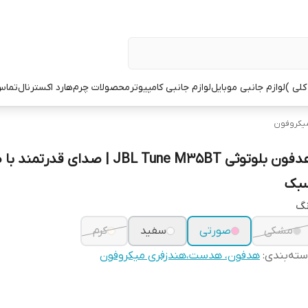
کلی )
لوازم جانبی موبایل
لوازم جانبی کامپیوتر
محصولات چرم
هارد اکسترنال
تماس 
یکروفون
هدفون بلوتوثی JBL Tune M35BT | صدای قدرتم
بک
نگ
مشکی
صورتی
سفید
کرم
ته‌بندی
:
هدفون، هدست،هندزفری میکروفون