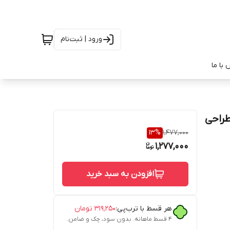
ورود | ثبت‌نام
با ما
ند با طراحی
13
%
1,477,000
1,277,000
افزودن به سبد خرید
هر قسط با ترب‌پی:
۳۱۹٬۲۵۰
تومان
۴ قسط ماهانه. بدون سود، چک و ضامن.