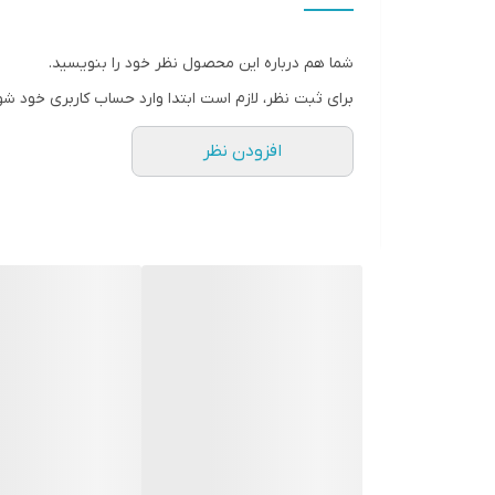
با یک بار شارژ کامل، می‌توانید ساعت‌ها بدون نگرانی ا
📶 اتصال بی‌سیم پایدار
شما هم درباره این محصول نظر خود را بنویسید.
با فناوری بلوتوث، اتصال سریع و بدون قطعی را تجربه کن
برای ثبت نظر، لازم است ابتدا وارد حساب کاربری خود شو
💡 طراحی سبک و راحت
افزودن نظر
طراحی ارگونومیک و وزن سبک این هدفون باعث می‌شود 
✨ ویژگی‌های اصلی
اتصال
Bluetooth
با برد مناسب
صدای شفاف با
Bass قوی (JBL Sound)
باتری با دوام بالا
طراحی سبک و قابل حمل
مناسب برای
موسیقی، مکالمه و استفاده روزمره
دارای دکمه‌های کنترل روی هدفون
🎯 مناسب چه کسانی است؟
افرادی که دنبال هدفون اقتصادی با کیفیت هستند