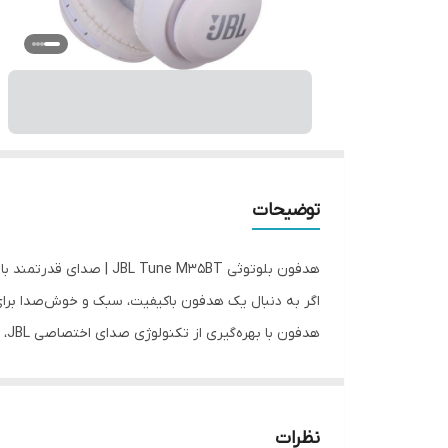
توضیحات
هدفون بلوتوثی JBL Tune M35BT | صدای قدرتمند با طراحی سبک
اگر به دنبال یک هدفون باکیفیت، سبک و خوش‌صدا برای
هدفون با بهره‌گیری از تکنولوژی صدای اختصاصی JBL، تجربه‌ای شفاف، باس عمیق و لذت‌بخش را برای شما فراهم می‌کند.
🎧 کیفیت صدا فراتر از انتظار
هدفون JBL Tune M35BT با درایورهای قدرتمند، صدایی واضح و بیس قوی ارائه می‌دهد که برای گوش دادن به موسیقی، پادکست و تماس‌های روزانه کاملاً مناسب است.
🔋 باتری قدرتمند و ماندگار
نظرات