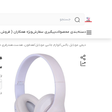
دسته‌بندی محصولات
پیگیری سفارش
ویژه همکاران ( فروش 
دیجی موبایل باکس
/
لوازم جانبی موبایل
/
هدفون، هدست،هندزفری م
س
ر
دس