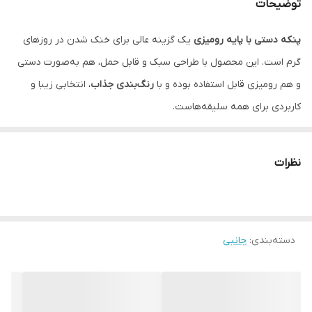
توضیحات
پنکه دستی با پایه رومیزی
یک گزینه عالی برای خنک شدن در روزهای
گرم است. این محصول با طراحی سبک و قابل حمل، هم به‌صورت دستی
و هم رومیزی قابل استفاده بوده و با
رنگ‌بندی جذاب
، انتخابی زیبا و
کاربردی برای همه سلیقه‌هاست.
✨
ویژگی‌های محصول
✔ قابلیت استفاده
دستی و رومیزی
نظرات
✔ طراحی سبک و قابل حمل
✔ دارای
پایه نگهدارنده رومیزی
✔ مناسب استفاده در منزل، محل کار و سفر
دسته‌بندی
:
جانبی
✔ مصرف انرژی کم
✔
رنگ‌بندی متنوع و جذاب
✔ عملکرد کم‌صدا
📊
مشخصات