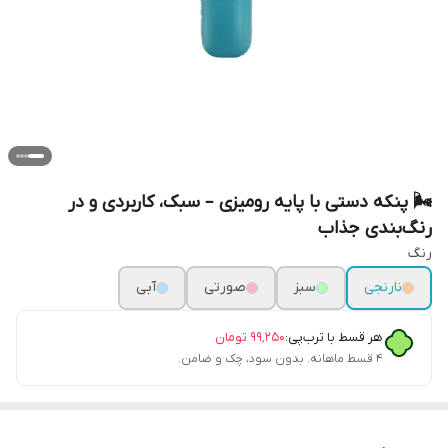
🌬️ پنکه دستی با پایه رومیزی – سبک، کاربردی و در
رنگ‌بندی جذاب
رنگ
نارنجی
سبز
صورتی
آبی
هر قسط با ترب‌پی:
۹۹٬۲۵۰
تومان
۴ قسط ماهانه. بدون سود، چک و ضامن.