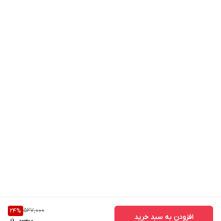
پنکه رومیزی ارزان
527,000
24
%
افزودن به سبد خرید