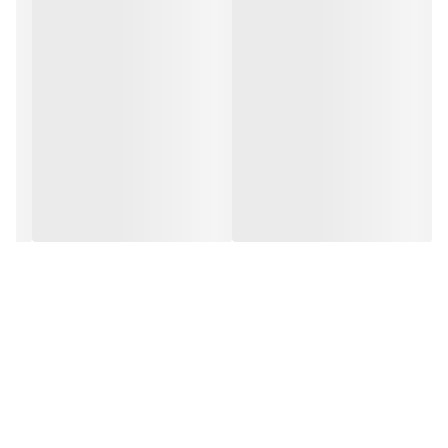
ویژگی
توضیحات
نوع
پنکه دستی / رومیزی
قابلیت حمل
دارد
پایه رومیزی
دارد
رنگ‌بندی
متنوع
کاربرد
شخصی، روزمره
🎯
مناسب برای
✔ استفاده روزمره در تابستان
✔ دانشجویان و کارمندان
✔ داخل کیف و سفر
✔ روی میز کار یا مطالعه
🔍
کلمات کلیدی سئو
پنکه دستی، پنکه رومیزی کوچک، پنکه قابل حمل، پنکه دستی رنگی،