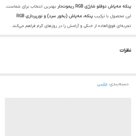
پنکه مه‌پاش دوقلو شارژی RGB ریموت‌دار
بهترین انتخاب برای شماست.
این محصول با ترکیب
پنکه، مه‌پاش (بخور سرد) و نورپردازی RGB
تجربه‌ای فوق‌العاده از خنکی و آرامش را در روزهای گرم فراهم می‌کند.
✨
ویژگی‌های برجسته
✔ طراحی
دوقلو (دو فن)
برای قدرت خنک‌کنندگی بیشتر
نظرات
✔ مجهز به
سیستم مه‌پاش (بخور سرد)
برای هوای مرطوب و خنک‌تر
✔ نورپردازی جذاب
RGB چند رنگ
✔ دارای
ریموت کنترل
برای استفاده آسان
دسته‌بندی
:
جانبی
✔ باتری داخلی
قابل شارژ
(بدون نیاز به برق مستقیم)
✔ مناسب استفاده روی میز، اتاق، محل کار و سفر
✔ صدای کم و عملکرد آرام
✔ طراحی مدرن و شیک
🔋
عملکرد و کاربرد
🔹 قابل استفاده در منزل، محل کار، خودرو و سفر