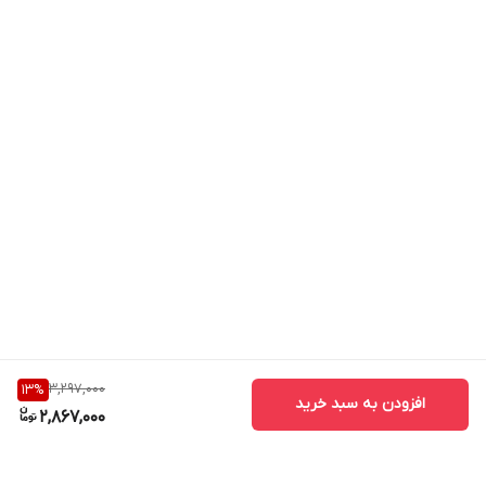
✔ افرادی که در محیط گرم کار یا زندگی می‌کنند
✔ استفاده روی میز کار یا اتاق خواب
✔ علاقه‌مندان به گجت‌های خاص و چندکاره
✔ مناسب هدیه کاربردی و متفاوت
3,297,000
13
%
افزودن به سبد خرید
2,867,000